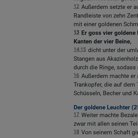
12
Außerdem setzte er au
Randleiste von zehn Zen
mit einer goldenen Schmu
13
Er goss vier goldene
Kanten der vier Beine,
14-15
dicht unter der um
Stangen aus Akazienholz,
durch die Ringe, sodass
16
Außerdem machte er a
Trankopfer, die auf dem 
Schüsseln, Becher und K
Der goldene Leuchter (2
17
Weiter machte Bezale
zwar mit allen seinen Te
18
Von seinem Schaft gi