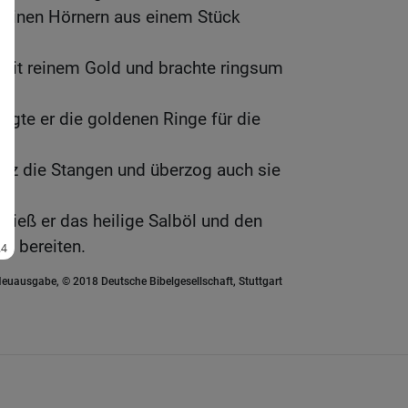
seinen Hörnern aus einem Stück
 mit reinem Gold und brachte ringsum
tigte er die goldenen Ringe für die
lz die Stangen und überzog auch sie
ließ er das heilige Salböl und den
h bereiten.
euausgabe, © 2018 Deutsche Bibelgesellschaft, Stuttgart