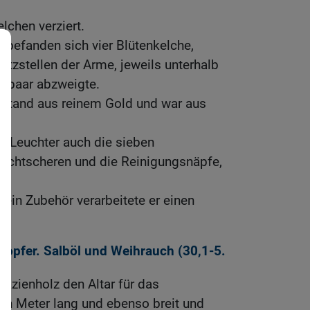
elchen verziert.
 befanden sich vier Blütenkelche,
atzstellen der Arme, jeweils unterhalb
Armpaar abzweigte.
estand aus reinem Gold und war aus
n Leuchter auch die sieben
Dochtscheren und die Reinigungsnäpfe,
sein Zubehör verarbeitete er einen
eropfer. Salböl und Weihrauch (30,1-5.
azienholz den Altar für das
en Meter lang und ebenso breit und