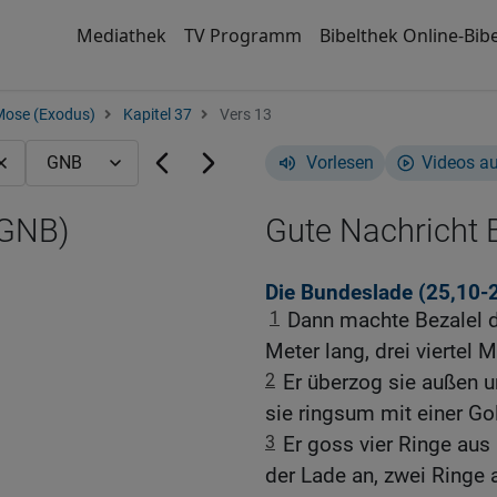
Mediathek
TV Programm
Bibelthek Online-Bibe
Mose (Exodus)
Kapitel 37
Vers 13
Vorlesen
Videos a
(GNB)
Gute Nachricht B
Die Bundeslade (25,10-
1
Dann machte Bezalel di
Meter lang, drei viertel 
2
Er überzog sie außen u
sie ringsum mit einer Gol
3
Er goss vier Ringe aus
der Lade an, zwei Ringe 