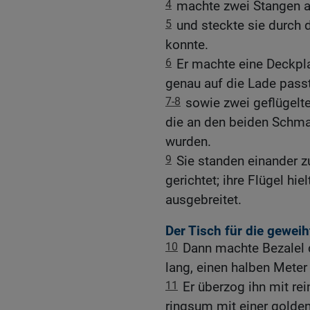
4
machte zwei Stangen a
5
und steckte sie durch 
konnte.
6
Er machte eine Deckpla
genau auf die Lade passt
7-8
sowie zwei geflügelt
die an den beiden Schma
wurden.
9
Sie standen einander z
gerichtet; ihre Flügel hi
ausgebreitet.
Der Tisch für die geweih
10
Dann machte Bezalel 
lang, einen halben Meter 
11
Er überzog ihn mit re
ringsum mit einer golde