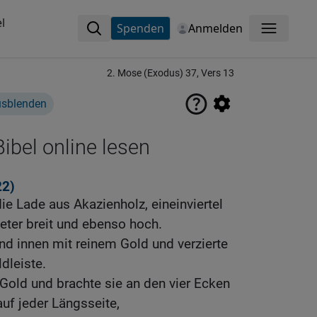
l
Spenden
Anmelden
Menü
2. Mose (Exodus) 37, Vers 13
usblenden
ibel online lesen
22)
e Lade aus Akazienholz, eineinviertel
Meter breit und ebenso hoch.
nd innen mit reinem Gold und verzierte
dleiste.
 Gold und brachte sie an den vier Ecken
auf jeder Längsseite,