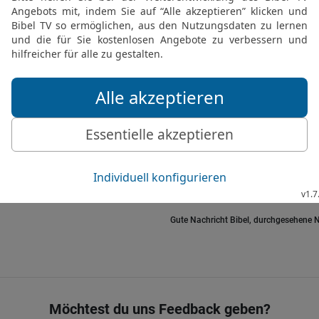
einen Meter hoch, samt 
gefertigt.
26
Er überzog ihn außen
eine goldene Leiste an.
27
Unter der Leiste befes
Tragstangen,
28
machte aus Akazienho
mit Gold.
29
Durch kundige Männer 
wohlriechenden Weihrauc
Gute Nachricht Bibel, durchgesehene N
Möchtest du uns Feedback geben?