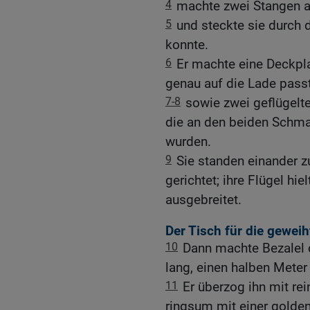
4
machte zwei Stangen a
5
und steckte sie durch 
konnte.
6
Er machte eine Deckpla
genau auf die Lade passt
7-8
sowie zwei geflügelt
die an den beiden Schma
wurden.
9
Sie standen einander z
gerichtet; ihre Flügel hi
ausgebreitet.
Der Tisch für die geweih
10
Dann machte Bezalel 
lang, einen halben Meter 
11
Er überzog ihn mit re
ringsum mit einer golde