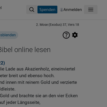
l
Spenden
Anmelden
Menü
2. Mose (Exodus) 37, Vers 18
usblenden
ibel online lesen
22)
e Lade aus Akazienholz, eineinviertel
Meter breit und ebenso hoch.
nd innen mit reinem Gold und verzierte
dleiste.
 Gold und brachte sie an den vier Ecken
auf jeder Längsseite,