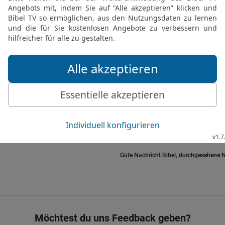
einen Meter hoch, samt 
gefertigt.
26
Er überzog ihn außen
eine goldene Leiste an.
27
Unter der Leiste befes
Tragstangen,
28
machte aus Akazienho
mit Gold.
29
Durch kundige Männer 
wohlriechenden Weihrauc
Gute Nachricht Bibel, durchgesehene N
Möchtest du uns Feedback geben?