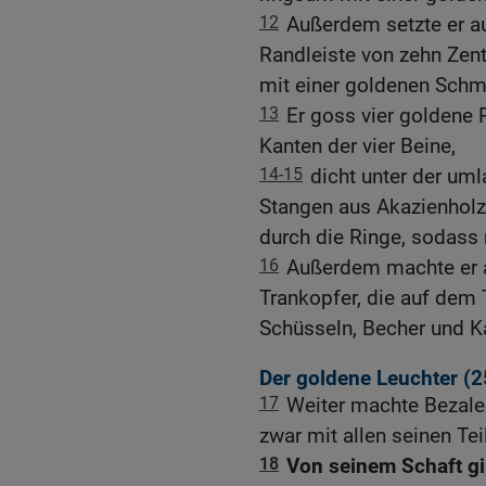
12
Außerdem setzte er au
Randleiste von zehn Zen
mit einer goldenen Schmu
13
Er goss vier goldene 
Kanten der vier Beine,
14-15
dicht unter der um
Stangen aus Akazienholz,
durch die Ringe, sodass
16
Außerdem machte er a
Trankopfer, die auf dem 
Schüsseln, Becher und K
Der goldene Leuchter (2
17
Weiter machte Bezale
zwar mit allen seinen Te
18
Von seinem Schaft gi