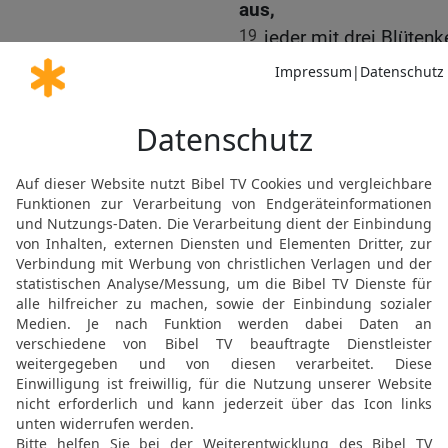
aus,
19
jeder mit drei Blütenk
20
Auf dem Schaft selber
21
drei davon an den Ans
der Stelle, von der ein 
22
Der ganze Leuchter b
einem Stück gearbeitet.
23
Bezalel machte für de
Lichtschalen sowie die 
alles aus reinem Gold.
24
Für den Leuchter und 
Zentner reines Gold.
Der Altar für das Räuch
22-38)
25
Bezalel machte aus Ak
Räucheropfer, einen halb