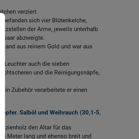
elchen verziert.
 befanden sich vier Blütenkelche,
atzstellen der Arme, jeweils unterhalb
Armpaar abzweigte.
estand aus reinem Gold und war aus
n Leuchter auch die sieben
Dochtscheren und die Reinigungsnäpfe,
sein Zubehör verarbeitete er einen
eropfer. Salböl und Weihrauch (30,1-5.
azienholz den Altar für das
en Meter lang und ebenso breit und