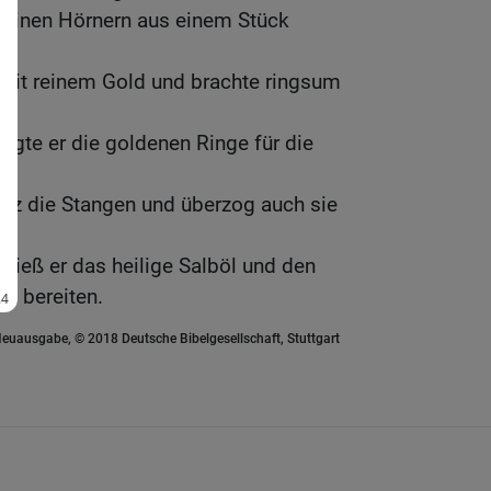
seinen Hörnern aus einem Stück
 mit reinem Gold und brachte ringsum
tigte er die goldenen Ringe für die
lz die Stangen und überzog auch sie
ließ er das heilige Salböl und den
h bereiten.
euausgabe, © 2018 Deutsche Bibelgesellschaft, Stuttgart