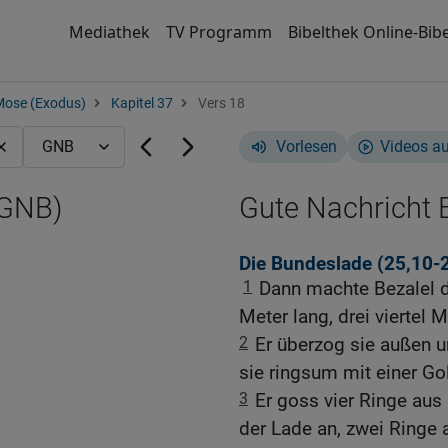
Mediathek
TV Programm
Bibelthek Online-Bibe
Mose (Exodus)
Kapitel 37
Vers 18
Vorlesen
Videos a
(GNB)
Gute Nachricht B
Die Bundeslade (25,10-
1
Dann machte Bezalel di
Meter lang, drei viertel 
2
Er überzog sie außen u
sie ringsum mit einer Gol
3
Er goss vier Ringe aus
der Lade an, zwei Ringe 