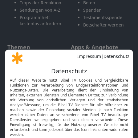
Tipps der Redaktion
Beten
Sendungen von A-Z
Spenden
Programmheft
Testamentsspende
kostenlos anfordern
Botschafter werden
Themen
Apps & Angebote
Gott und Bibel erklärt
Newsletter
Feiertage
Mobile App
Interviews
Kids App
Neuigkeiten
Smart TV
HbbTV
Bibelthek Online-Bibel
Nächster Gottesdienst
Bibel TV
Service