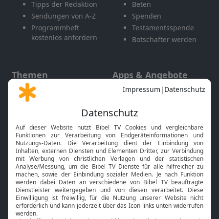
Tipps der Redaktion
Beten
Sendungen von A-Z
Spenden
Programmheft
Testamentsspende
kostenlos anfordern
Botschafter werden
Themen
Apps & Angebote
Gott und Bibel erklärt
Newsletter
Feiertage
Mobile App
Interviews
Kids App
Neuigkeiten
Smart TV
HbbTV
Bibelthek Online-Bibel
Nächster Gottesdienst
Bibel TV
Service