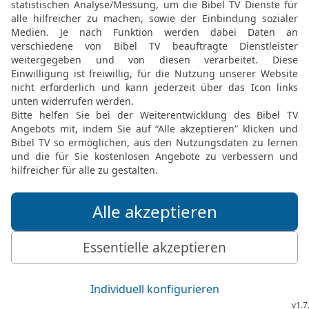
Bronze für das Heilige Z
Bundesgesetzes, aufgew
24
Die Goldmenge, die f
seiner Herstellung verar
Zentner, gewogen nach 
25-26
Die 603550 Männer
waren, hatten jeder ein 
machte nach dem Gewic
Zentner Silber.
27
Genau 100 Zentner wur
Bodenplatten verbraucht,
trugen; auf jede Platte k
28
Aus den darüber hina
silbernen Haken und Stan
hergestellt.
29
Die gestiftete Kupfer