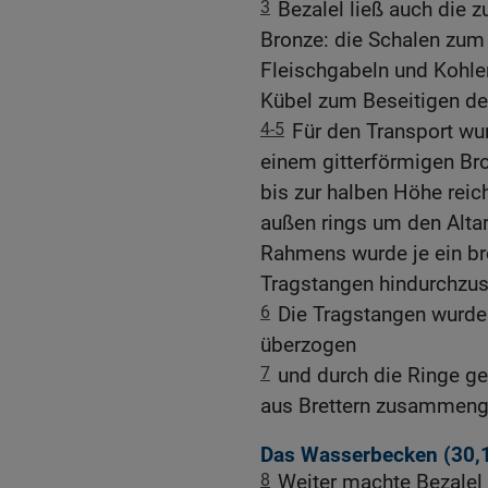
3
Bezalel ließ auch die z
Bronze: die Schalen zum
Fleischgabeln und Kohle
Kübel zum Beseitigen de
4-5
Für den Transport wur
einem gitterförmigen Br
bis zur halben Höhe reich
außen rings um den Altar
Rahmens wurde je ein br
Tragstangen hindurchzus
6
Die Tragstangen wurden
überzogen
7
und durch die Ringe ges
aus Brettern zusammeng
Das Wasserbecken (30,
8
Weiter machte Bezalel