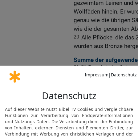
gezwirntem Leinen und w
Wollfäden hinein. Er wur
genau wie die übrigen Sä
wie die der gesamten Ab
20
Alle Pflöcke, die das 
wurden aus Bronze herges
Summe der aufgewendet
21-23
Bezalel, der Sohn 
Stamm Juda, hatte nun a
vom HERRN bekommen ha
aus dem Stamm Dan, war 
erfahrener Handwerker, 
kunstvolle Weben und Sti
karmesinroter Wolle und
Mose dem Priester Itama
Leviten eine Aufstellung 