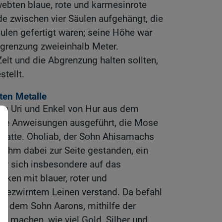
ebten blaue, rote und karmesinrote
de zwischen vier Säulen aufgehängt, die
ulen gefertigt waren; seine Höhe war
grenzung zweieinhalb Meter.
Zelt und die Abgrenzung halten sollten,
tellt.
en Metalle
von Uri und Enkel von Hur aus dem
lle Anweisungen ausgeführt, die Mose
tte. Oholiab, der Sohn Ahisamachs
ihm dabei zur Seite gestanden, ein
der sich insbesondere auf das
cken mit blauer, roter und
 gezwirntem Leinen verstand. Da befahl
r, dem Sohn Aarons, mithilfe der
zu machen, wie viel Gold, Silber und