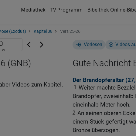
Mediathek
TV Programm
Bibelthek Online-Bibe
Mose (Exodus)
Kapitel 38
Vers 25-26
Vorlesen
Videos a
26 (GNB)
Gute Nachricht B
Der Brandopferaltar (27
aber Videos zum Kapitel.
1
Weiter machte Bezalel 
Brandopfer, zweieinhalb 
eineinhalb Meter hoch.
2
An seinen oberen Ecken
einem Stück gefertigt wa
Bronze überzogen.