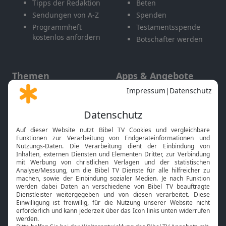
Tipps der Redaktion
Beten
Sendungen von A-Z
Spenden
Programmheft
Testamentsspende
kostenlos anfordern
Botschafter werden
Themen
Apps & Angebote
Gott und Bibel erklärt
Newsletter
Feiertage
Mobile App
Interviews
Kids App
Neuigkeiten
Smart TV
HbbTV
Bibelthek Online-Bibel
Nächster Gottesdienst
Bibel TV
Service