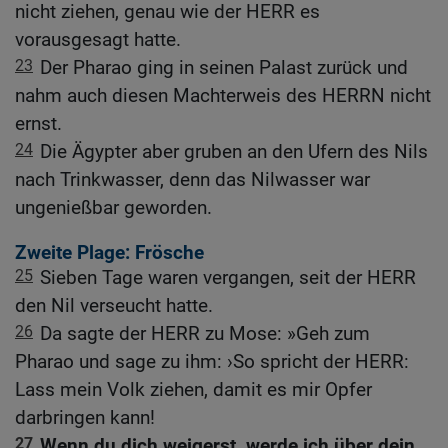
nicht ziehen, genau wie der HERR es
vorausgesagt hatte.
23
Der Pharao ging in seinen Palast zurück und
nahm auch diesen Machterweis des HERRN nicht
ernst.
24
Die Ägypter aber gruben an den Ufern des Nils
nach Trinkwasser, denn das Nilwasser war
ungenießbar geworden.
Zweite Plage: Frösche
25
Sieben Tage waren vergangen, seit der HERR
den Nil verseucht hatte.
26
Da sagte der HERR zu Mose: »Geh zum
Pharao und sage zu ihm: ›So spricht der HERR:
Lass mein Volk ziehen, damit es mir Opfer
darbringen kann!
27
Wenn du dich weigerst, werde ich über dein