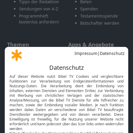
Tipps der Redaktion
Beten
Sendungen von A-Z
Spenden
Programmheft
Testamentsspende
kostenlos anfordern
Botschafter werden
Themen
Apps & Angebote
Gott und Bibel erklärt
Newsletter
Feiertage
Mobile App
Interviews
Kids App
Neuigkeiten
Smart TV
HbbTV
Bibelthek Online-Bibel
Nächster Gottesdienst
Bibel TV
Service