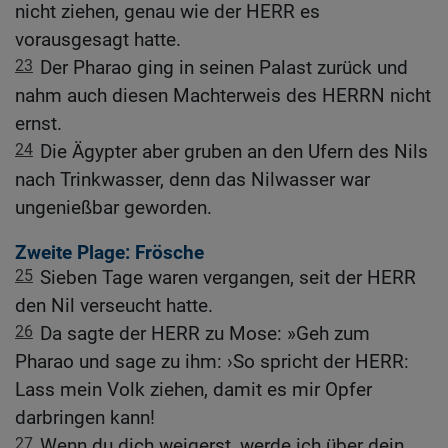
nicht ziehen, genau wie der HERR es
vorausgesagt hatte.
23
Der Pharao ging in seinen Palast zurück und
nahm auch diesen Machterweis des HERRN nicht
ernst.
24
Die Ägypter aber gruben an den Ufern des Nils
nach Trinkwasser, denn das Nilwasser war
ungenießbar geworden.
Zweite Plage: Frösche
25
Sieben Tage waren vergangen, seit der HERR
den Nil verseucht hatte.
26
Da sagte der HERR zu Mose: »Geh zum
Pharao und sage zu ihm: ›So spricht der HERR:
Lass mein Volk ziehen, damit es mir Opfer
darbringen kann!
27
Wenn du dich weigerst, werde ich über dein