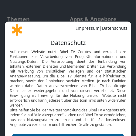
Themen
Apps & Angebote
Gott und Bibel erklärt
Newsletter
Feiertage
Mobile App
Interviews
Kids App
Neuigkeiten
Smart TV
HbbTV
Bibelthek Online-Bibel
Nächster Gottesdienst
Bibel TV
Service
Über uns
Kontakt
Jobs
TV-Empfang
Presse
FAQ
Mediadaten