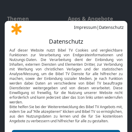
Themen
Apps & Angebote
Gott und Bibel erklärt
Newsletter
Feiertage
Mobile App
Interviews
Kids App
Neuigkeiten
Smart TV
HbbTV
Bibelthek Online-Bibel
Nächster Gottesdienst
Bibel TV
Service
Über uns
Kontakt
Jobs
TV-Empfang
Presse
FAQ
Mediadaten