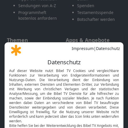
Sendungen von A-Z
Spenden
Programmheft
Testamentsspende
kostenlos anfordern
Botschafter werden
Themen
Apps & Angebote
Gott und Bibel erklärt
Newsletter
Feiertage
Mobile App
Interviews
Kids App
Neuigkeiten
Smart TV
HbbTV
Bibelthek Online-Bibel
Nächster Gottesdienst
Bibel TV
Service