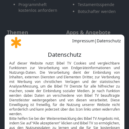
Programmheft
Testamentsspende
kostenlos anfordern
Botschafter werden
Themen
Apps & Angebote
Gott und Bibel erklärt
Newsletter
Feiertage
Mobile App
Interviews
Kids App
Neuigkeiten
Smart TV
HbbTV
Bibelthek Online-Bibel
Nächster Gottesdienst
Bibel TV
Service
Über uns
Kontakt
Jobs
TV-Empfang