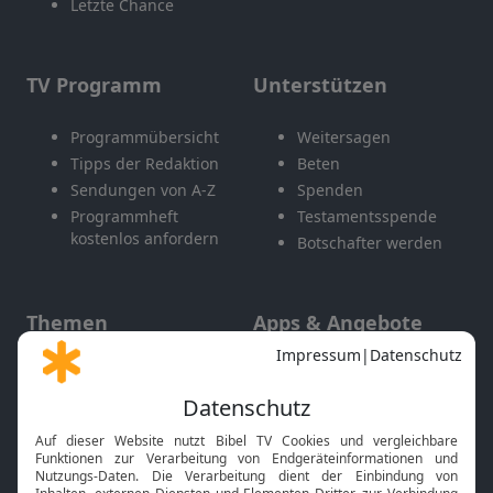
Letzte Chance
TV Programm
Unterstützen
Programmübersicht
Weitersagen
Tipps der Redaktion
Beten
Sendungen von A-Z
Spenden
Programmheft
Testamentsspende
kostenlos anfordern
Botschafter werden
Themen
Apps & Angebote
Gott und Bibel erklärt
Newsletter
Feiertage
Mobile App
Interviews
Kids App
Neuigkeiten
Smart TV
HbbTV