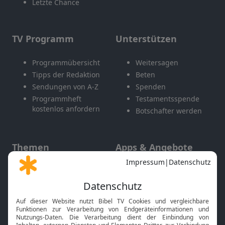
Letzte Chance
TV Programm
Unterstützen
Programmübersicht
Weitersagen
Tipps der Redaktion
Beten
Sendungen von A-Z
Spenden
Programmheft
Testamentsspende
kostenlos anfordern
Botschafter werden
Themen
Apps & Angebote
Gott und Bibel erklärt
Newsletter
Feiertage
Mobile App
Interviews
Kids App
Neuigkeiten
Smart TV
HbbTV