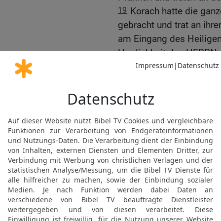
19
Korach hatte die ganz
gebracht und trat an ihr
am Eingang des Heiligen
Herrlichkeit des HERRN 
20
und der HERR sagte 
21
»Entfernt euch von die
einen Schlag vernichten.
22
Da warfen die beiden s
Leben kommt doch von dir
ganze Gemeinde bestrafen
verfehlt hat?«
Die Erde verschlingt die
23
Der HERR sagte zu M
24
»Befiehl der ganzen G
Datans und Abirams fern