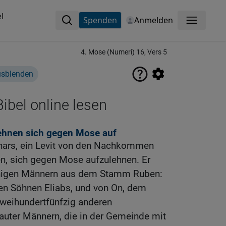
l
Spenden
Anmelden
Menü
4. Mose (Numeri) 16, Vers 5
usblenden
ibel online lesen
ehnen sich gegen Mose auf
zhars, ein Levit von den Nachkommen
n, sich gegen Mose aufzulehnen. Er
einigen Männern aus dem Stamm Ruben:
en Söhnen Eliabs, und von On, dem
zweihundertfünfzig anderen
lauter Männern, die in der Gemeinde mit