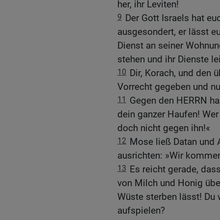
her, ihr Leviten!
9
Der Gott Israels hat e
ausgesondert, er lässt 
Dienst an seiner Wohnung
stehen und ihr Dienste le
10
Dir, Korach, und den 
Vorrecht gegeben und nun
11
Gegen den HERRN hab
dein ganzer Haufen! Wer
doch nicht gegen ihn!«
12
Mose ließ Datan und A
ausrichten: »Wir kommen
13
Es reicht gerade, das
von Milch und Honig über
Wüste sterben lässt! Du 
aufspielen?