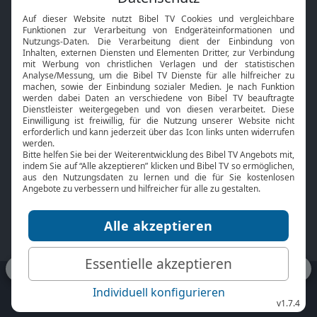
Interviews
Kids App
Neuigkeiten
Smart TV
HbbTV
Bibelthek Online-Bibel
Nächster Gottesdienst
Bibel TV
Service
Über uns
Kontakt
Jobs
TV-Empfang
Presse
FAQ
Mediadaten
bibeltv.de:
Impressum
Datenschutz
Nutzungsbedingungen
Fakten Bibel TV App