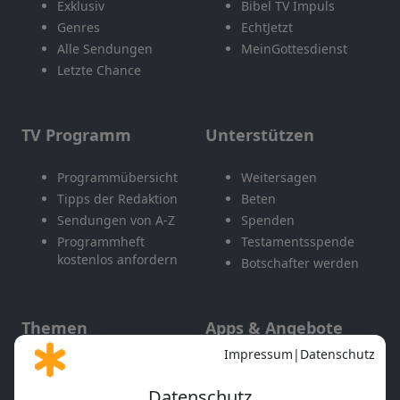
Exklusiv
Bibel TV Impuls
Genres
EchtJetzt
Alle Sendungen
MeinGottesdienst
Letzte Chance
TV Programm
Unterstützen
Programmübersicht
Weitersagen
Tipps der Redaktion
Beten
Sendungen von A-Z
Spenden
Programmheft
Testamentsspende
kostenlos anfordern
Botschafter werden
Themen
Apps & Angebote
Gott und Bibel erklärt
Newsletter
Feiertage
Mobile App