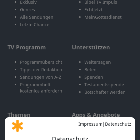
Exklusiv
Bibel TV Impuls
Genres
EchtJetzt
Alle Sendungen
MeinGottesdienst
Letzte Chance
TV Programm
Unterstützen
Programmübersicht
Weitersagen
Tipps der Redaktion
Beten
Sendungen von A-Z
Spenden
Programmheft
Testamentsspende
kostenlos anfordern
Botschafter werden
Themen
Apps & Angebote
Gott und Bibel erklärt
Newsletter
Feiertage
Mobile App