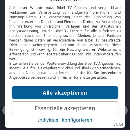
Interviews
Kids App
Neuigkeiten
Smart TV
HbbTV
Bibelthek Online-Bibel
Nächster Gottesdienst
Bibel TV
Service
Über uns
Kontakt
Jobs
TV-Empfang
Presse
FAQ
Mediadaten
bibeltv.de:
Impressum
Datenschutz
Nutzungsbedingungen