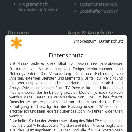
Programmheft
Testamentsspende
kostenlos anfordern
Botschafter werden
Themen
Apps & Angebote
Gott und Bibel erklärt
Newsletter
Feiertage
Mobile App
Interviews
Kids App
Neuigkeiten
Smart TV
HbbTV
Bibelthek Online-Bibel
Nächster Gottesdienst
Bibel TV
Service
Über uns
Kontakt
Jobs
TV-Empfang