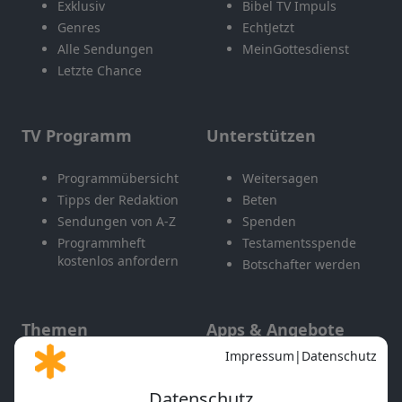
Exklusiv
Bibel TV Impuls
Genres
EchtJetzt
Alle Sendungen
MeinGottesdienst
Letzte Chance
TV Programm
Unterstützen
Programmübersicht
Weitersagen
Tipps der Redaktion
Beten
Sendungen von A-Z
Spenden
Programmheft
Testamentsspende
kostenlos anfordern
Botschafter werden
Themen
Apps & Angebote
Gott und Bibel erklärt
Newsletter
Feiertage
Mobile App