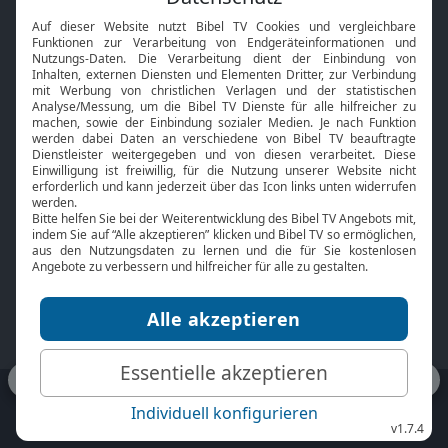
Interviews
Kids App
Neuigkeiten
Smart TV
HbbTV
Bibelthek Online-Bibel
Nächster Gottesdienst
Bibel TV
Service
Über uns
Kontakt
Jobs
TV-Empfang
Presse
FAQ
Mediadaten
bibeltv.de:
Impressum
Datenschutz
Nutzungsbedingungen
Fakten Bibel TV App