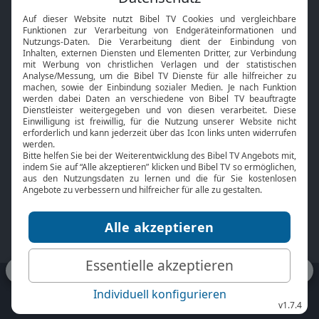
Interviews
Kids App
Neuigkeiten
Smart TV
HbbTV
Bibelthek Online-Bibel
Nächster Gottesdienst
Bibel TV
Service
Über uns
Kontakt
Jobs
TV-Empfang
Presse
FAQ
Mediadaten
bibeltv.de:
Impressum
Datenschutz
Nutzungsbedingungen
Fakten Bibel TV App