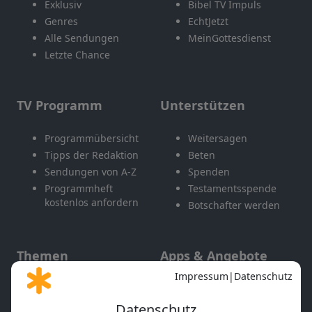
Exklusiv
Bibel TV Impuls
Genres
EchtJetzt
Alle Sendungen
MeinGottesdienst
Letzte Chance
TV Programm
Unterstützen
Programmübersicht
Weitersagen
Tipps der Redaktion
Beten
Sendungen von A-Z
Spenden
Programmheft
Testamentsspende
kostenlos anfordern
Botschafter werden
Themen
Apps & Angebote
Gott und Bibel erklärt
Newsletter
Feiertage
Mobile App