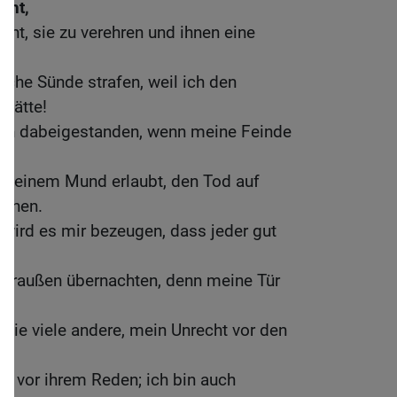
cht,
cht, sie zu verehren und ihnen eine
lche Sünde strafen, weil ich den
 hätte!
roh dabeigestanden, wenn meine Feinde
 meinem Mund erlaubt, den Tod auf
schen.
 wird es mir bezeugen, dass jeder gut
.
draußen übernachten, denn meine Tür
 wie viele andere, mein Unrecht vor den
st vor ihrem Reden; ich bin auch