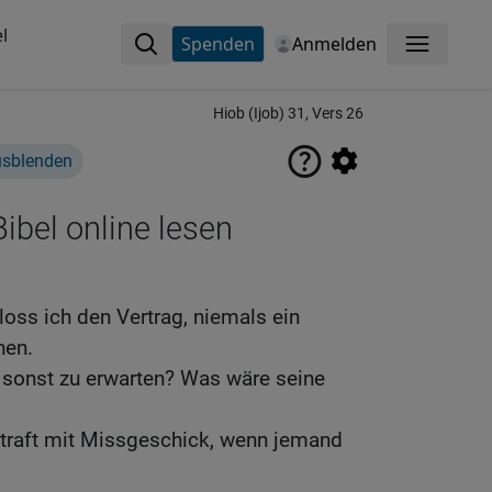
l
Spenden
Anmelden
Menü
Hiob (Ijob) 31, Vers 26
usblenden
ibel online lesen
oss ich den Vertrag, niemals ein
hen.
 sonst zu erwarten? Was wäre seine
straft mit Missgeschick, wenn jemand