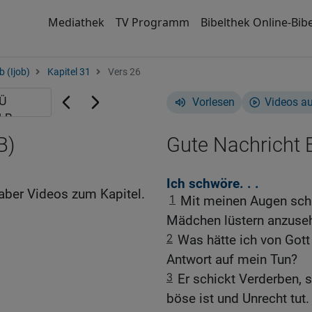
Mediathek
TV Programm
Bibelthek Online-Bibe
b (Ijob)
Kapitel 31
Vers 26
Vorlesen
Videos a
B)
Gute Nachricht B
Ich schwöre. . .
aber Videos zum Kapitel.
1
Mit meinen Augen schl
Mädchen lüstern anzuse
2
Was hätte ich von Gott
Antwort auf mein Tun?
3
Er schickt Verderben, 
böse ist und Unrecht tut.