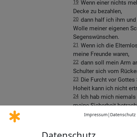
19
Wenn einer nichts meh
Decke zu bezahlen,
20
dann half ich ihm un
Wolle meiner eigenen Sch
Segenswünschen.
21
Wenn ich die Elternlos
meine Freunde waren,
22
dann soll mein Arm a
Schulter sich vom Rücke
23
Die Furcht vor Gottes
Hoheit kann ich nicht ert
24
Ich hab mich niemals 
meine Sicherheit betrach
25
Mein Wohlstand hat m
meine Arbeit nicht, die s
26
Wenn ich die Sonne s