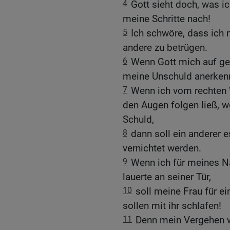
4
Gott sieht doch, was ic
meine Schritte nach!
5
Ich schwöre, dass ich n
andere zu betrügen.
6
Wenn Gott mich auf ge
meine Unschuld anerken
7
Wenn ich vom rechten 
den Augen folgen ließ, 
Schuld,
8
dann soll ein anderer e
vernichtet werden.
9
Wenn ich für meines N
lauerte an seiner Tür,
10
soll meine Frau für 
sollen mit ihr schlafen!
11
Denn mein Vergehen wä