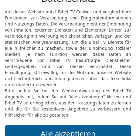
seiner Bahn in voller Pra
27
dann war ich nie versu
Kusshand zuzuwerfen.
28
Der Richter müsste so
höchsten Gott verleugnet
29
Ich hab nie schadenf
Not und Unglück traf.
30
Ich hab auch niemals
einen Feind herabzuwün
31
Wer je mein Gast war,
und reich bewirtet wurde
32
Kein Fremder musste 
stand immer allen offen.
33
Ich habe nie versucht,
Leuten zu verbergen.
34
Ich hatte niemals Ang