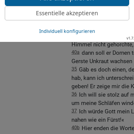
niemals stumm zu Haus g
gefürchtet hätte.
38
Wenn sich mein Acker
Furchen weinen müssen,
39
weil ich nur erntete u
Himmel nicht gehorchte,
40a
dann soll er Dornen 
Gerste Unkraut wachsen 
35
Gäb es doch einen, de
hab, kann ich unterschrei
geben! Er zeige mir die 
36
Ich will sie stolz auf 
um meine Schläfen wind
37
Ich würde Gott mein 
nahen wie ein Fürst!«
40b
Hier enden die Worte