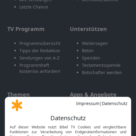
Letzte Chance
TV Programm
Unterstützen
Programmübersicht
Weitersagen
Tipps der Redaktion
Beten
Sendungen von A-Z
Spenden
Programmheft
Testamentsspende
kostenlos anfordern
Botschafter werden
Themen
Apps & Angebote
Gott und Bibel erklärt
Newsletter
Feiertage
Mobile App
Interviews
Kids App
Neuigkeiten
Smart TV