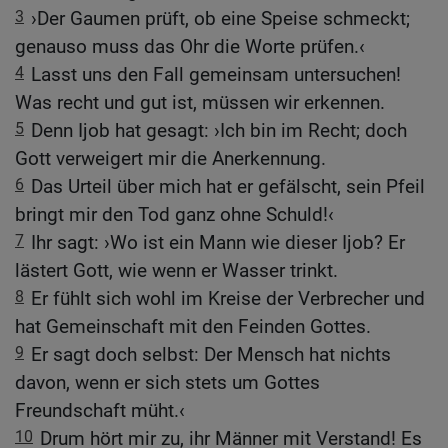
3
›Der Gaumen prüft, ob eine Speise schmeckt;
genauso muss das Ohr die Worte prüfen.‹
4
Lasst uns den Fall gemeinsam untersuchen!
Was recht und gut ist, müssen wir erkennen.
5
Denn Ijob hat gesagt: ›Ich bin im Recht; doch
Gott verweigert mir die Anerkennung.
6
Das Urteil über mich hat er gefälscht, sein Pfeil
bringt mir den Tod ganz ohne Schuld!‹
7
Ihr sagt: ›Wo ist ein Mann wie dieser Ijob? Er
lästert Gott, wie wenn er Wasser trinkt.
8
Er fühlt sich wohl im Kreise der Verbrecher und
hat Gemeinschaft mit den Feinden Gottes.
9
Er sagt doch selbst: Der Mensch hat nichts
davon, wenn er sich stets um Gottes
Freundschaft müht.‹
10
Drum hört mir zu, ihr Männer mit Verstand! Es