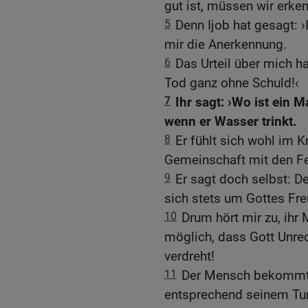
gut ist, müssen wir erke
5
Denn Ijob hat gesagt: ›
mir die Anerkennung.
6
Das Urteil über mich ha
Tod ganz ohne Schuld!‹
7
Ihr sagt: ›Wo ist ein M
wenn er Wasser trinkt.
8
Er fühlt sich wohl im K
Gemeinschaft mit den Fe
9
Er sagt doch selbst: D
sich stets um Gottes Fr
10
Drum hört mir zu, ihr 
möglich, dass Gott Unrec
verdreht!
11
Der Mensch bekommt v
entsprechend seinem Tun 