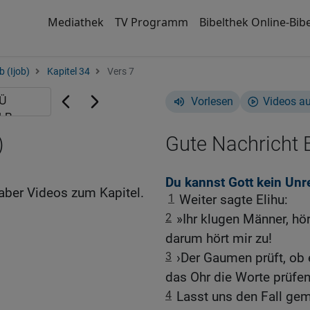
Mediathek
TV Programm
Bibelthek Online-Bibe
b (Ijob)
Kapitel 34
Vers 7
Vorlesen
Videos a
)
Gute Nachricht B
Du kannst Gott kein Unr
aber Videos zum Kapitel.
1
Weiter sagte Elihu:
2
»Ihr klugen Männer, hör
darum hört mir zu!
3
›Der Gaumen prüft, ob
das Ohr die Worte prüfen
4
Lasst uns den Fall ge