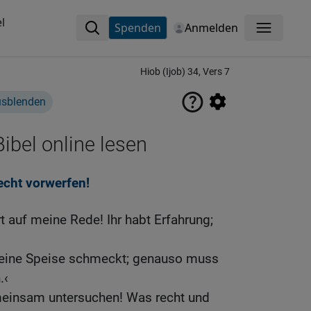
l
Spenden
Anmelden
Menü
Hiob (Ijob) 34, Vers 7
usblenden
ibel online lesen
echt vorwerfen!
t auf meine Rede! Ihr habt Erfahrung;
 eine Speise schmeckt; genauso muss
.‹
meinsam untersuchen! Was recht und