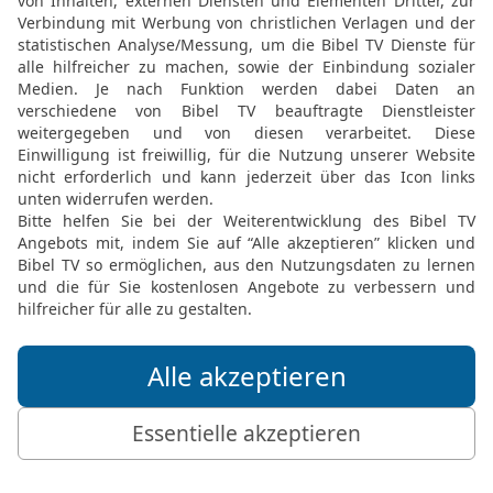
wie Verbrecher.
27
Das tut er, weil sie i
nie beachtet haben.
28
So zwangen sie die Ar
ihm ihr Leid zu klagen. U
29
Doch wenn er sich ent
niemand ihn dafür verda
sieht ihn keiner. Was kö
30
wenn Gott es wollte, d
Gewissen hat, ihr König
31
Wenn jemand Gott die
mich verfehlt, ich tu’s ni
32
Zeig mir die Fehler, d
das ich tat, ich tu’s nich
33
willst du dann immer n
bereits verurteilt hast?