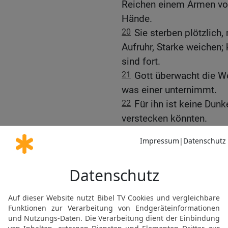
Reichen einem Armen vor
Hände.
20
Sie sterben plötzlich,
Aufruhr, Starke weichen;
sind fort.
21
Gott überwacht die W
was einer unternimmt.
22
Für ihn ist keine Dunk
verstecken könnten.
23
Gott braucht auch ke
Menschen vor Gericht zu
24
Er muss die Mächtigen
andere Leute zu ersetzen
25
Weil Gott genau auf ih
zugrunde richten.
26
Auf öffentlichem Platz