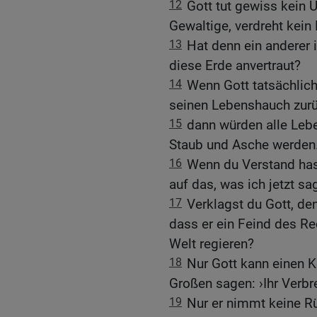
12
Gott tut gewiss kein U
Gewaltige, verdreht kein 
13
Hat denn ein anderer
diese Erde anvertraut?
14
Wenn Gott tatsächlich
seinen Lebenshauch zurü
15
dann würden alle Leb
Staub und Asche werden
16
Wenn du Verstand hast
auf das, was ich jetzt sa
17
Verklagst du Gott, de
dass er ein Feind des Re
Welt regieren?
18
Nur Gott kann einen 
Großen sagen: ›Ihr Verbr
19
Nur er nimmt keine Rü