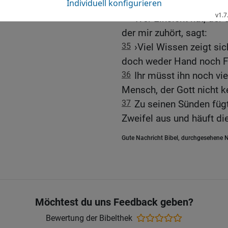
du! Nun lass uns hören, 
34
Wer Einsicht hat, der 
der mir zuhört, sagt:
35
›Viel Wissen zeigt sic
doch weder Hand noch F
36
Ihr müsst ihn noch vie
Mensch, der Gott nicht k
37
Zu seinen Sünden fügt 
Zweifel aus und häuft di
Gute Nachricht Bibel, durchgesehene N
Möchtest du uns Feedback geben?
Bewertung der Bibelthek