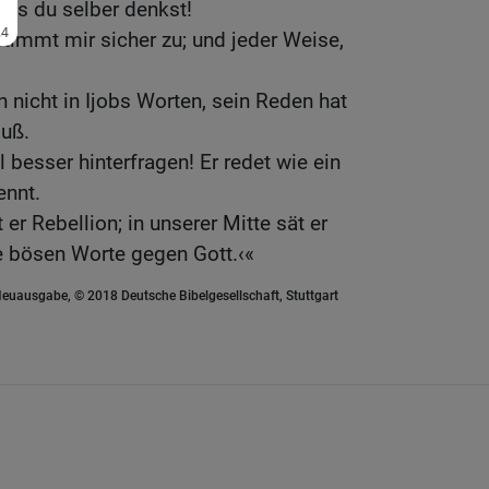
was du selber denkst!
stimmt mir sicher zu; und jeder Weise,
h nicht in Ijobs Worten, sein Reden hat
uß.
l besser hinterfragen! Er redet wie ein
ennt.
er Rebellion; in unserer Mitte sät er
e bösen Worte gegen Gott.‹«
euausgabe, © 2018 Deutsche Bibelgesellschaft, Stuttgart