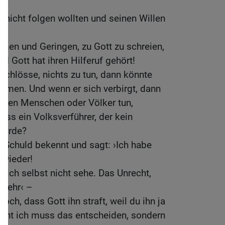
hm nicht folgen wollten und seinen Willen
men und Geringen, zu Gott zu schreien,
nd Gott hat ihren Hilferuf gehört!
schlösse, nichts zu tun, dann könnte
mmen. Und wenn er sich verbirgt, dann
nnten Menschen oder Völker tun,
ass ein Volksverführer, der kein
 würde?
 Schuld bekennt und sagt: ›Ich habe
e wieder!
ie ich selbst nicht sehe. Das Unrecht,
t mehr‹ –
och, dass Gott ihn straft, weil du ihn ja
 Nicht ich muss das entscheiden, sondern