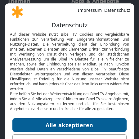
Themen
Apps & Angebote
Gott und Bibel erklärt
Newsletter
Feiertage
Mobile App
Interviews
Kids App
Neuigkeiten
Smart TV
HbbTV
Bibelthek Online-Bibel
Nächster Gottesdienst
Bibel TV
Service
Über uns
Kontakt
Jobs
TV-Empfang
Presse
FAQ
Mediadaten