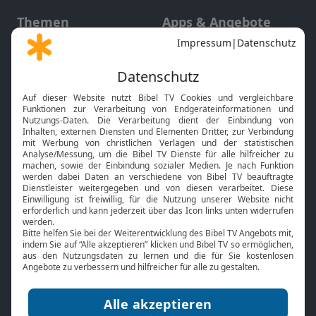
Themen
Apps & Angebote
Gott und Bibel erklärt
Newsletter
Feiertage
Mobile App
Interviews
Kids App
Neuigkeiten
Smart TV
HbbTV
Bibelthek Online-Bibel
Nächster Gottesdienst
Bibel TV
Service
Über uns
Kontakt
Jobs
TV-Empfang
Presse
FAQ
Mediadaten