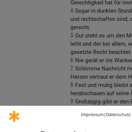
Gerechtigkeit hat für im
4
Sogar in dunklen Stunden
und rechtschaffen sind; 
gerecht.
5
Gut steht es um den M
leiht und der bei allem,
gesetzte Recht beachtet.
6
Nie gerät er ins Wanke
7
Schlimme Nachricht ma
Herzen vertraut er dem
8
Fest und mutig bleibt e
herabschauen auf seine 
9
Großzügig gibt er den B
immer Bestand. Darum wi
10
Wer Gott missachtet, 
Zähnen und vergeht vor