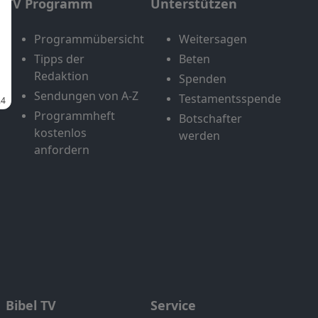
TV Programm
Unterstützen
Programmübersicht
Weitersagen
Tipps der
Beten
Redaktion
Spenden
Sendungen von A-Z
Testamentsspende
Programmheft
Botschafter
kostenlos
werden
anfordern
Bibel TV
Service