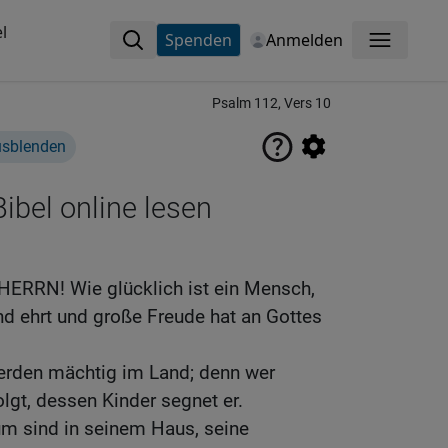
l
Spenden
Anmelden
Menü
Psalm 112, Vers 10
usblenden
ibel online lesen
 HERRN! Wie glücklich ist ein Mensch,
d ehrt und große Freude hat an Gottes
den mächtig im Land; denn wer
gt, dessen Kinder segnet er.
m sind in seinem Haus, seine