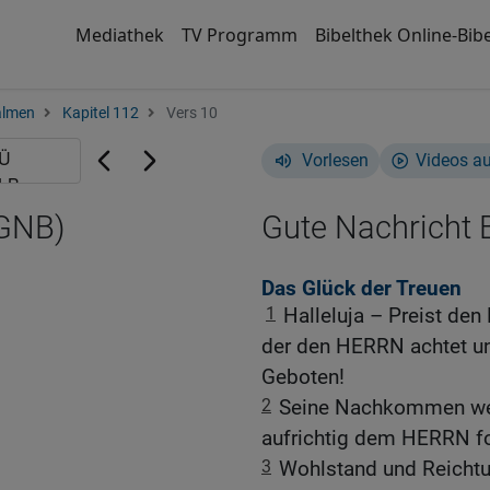
Mediathek
TV Programm
Bibelthek Online-Bibe
almen
Kapitel 112
Vers 10
Vorlesen
Videos a
(GNB)
Gute Nachricht B
Das Glück der Treuen
1
Halleluja – Preist den
der den HERRN achtet un
Geboten!
2
Seine Nachkommen wer
aufrichtig dem HERRN fol
3
Wohlstand und Reichtu