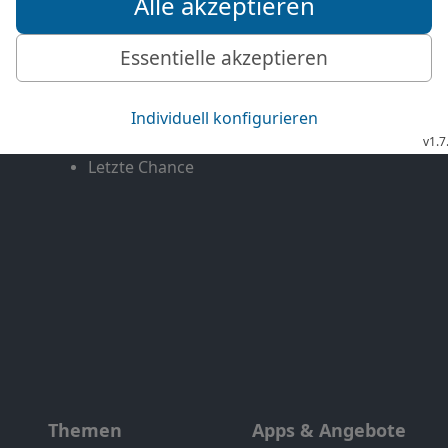
Mediathek
Livestream
Mehr entdecken
Bibel TV
Exklusiv
Bibel TV Impuls
Genres
EchtJetzt
Alle Sendungen
MeinGottesdienst
Letzte Chance
Themen
Apps & Angebote