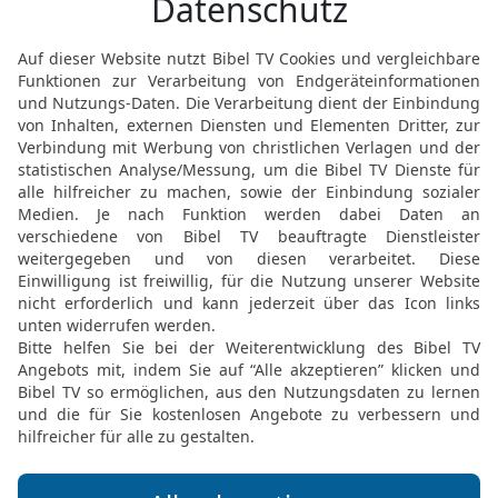
zunichte.
Gute Nachricht Bibel, durchgesehene N
Möchtest du uns Feedback geben?
Bewertung der Bibelthek
FEEDBACK SENDEN