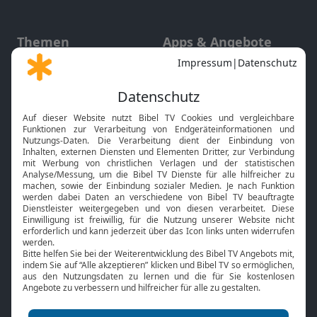
Themen
Apps & Angebote
Gott und Bibel erklärt
Newsletter
Feiertage
Mobile App
Interviews
Kids App
Neuigkeiten
Smart TV
HbbTV
Bibelthek Online-Bibel
Nächster Gottesdienst
Bibel TV
Service
Über uns
Kontakt
Jobs
TV-Empfang
Presse
FAQ
Mediadaten