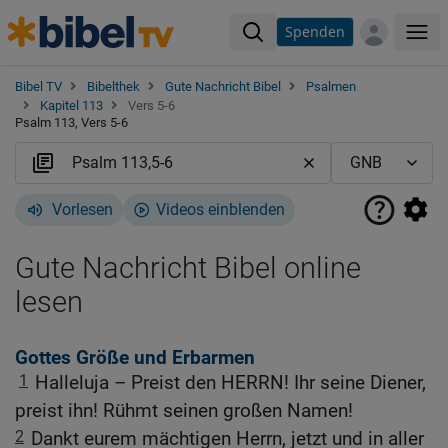
Spenden
Me
Bibel TV
Bibelthek
Gute Nachricht Bibel
Psalmen
Kapitel 113
Vers 5-6
Psalm 113, Vers 5-6
Vorlesen
Videos einblenden
Gute Nachricht Bibel online
lesen
Gottes Größe und Erbarmen
1
Halleluja – Preist den HERRN! Ihr seine Diener,
preist ihn! Rühmt seinen großen Namen!
2
Dankt eurem mächtigen Herrn, jetzt und in aller