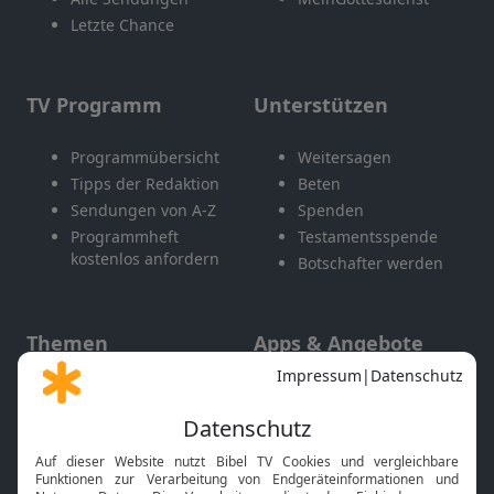
Letzte Chance
TV Programm
Unterstützen
Programmübersicht
Weitersagen
Tipps der Redaktion
Beten
Sendungen von A-Z
Spenden
Programmheft
Testamentsspende
kostenlos anfordern
Botschafter werden
Themen
Apps & Angebote
Gott und Bibel erklärt
Newsletter
Feiertage
Mobile App
Interviews
Kids App
Neuigkeiten
Smart TV