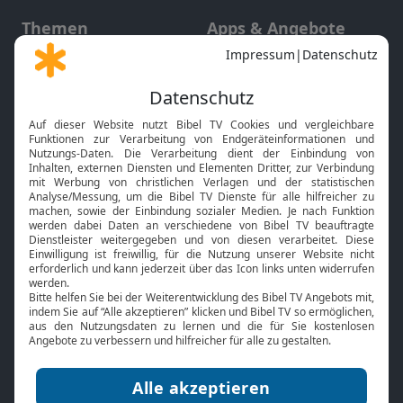
Themen
Apps & Angebote
Gott und Bibel erklärt
Newsletter
Feiertage
Mobile App
Interviews
Kids App
Neuigkeiten
Smart TV
HbbTV
Bibelthek Online-Bibel
Nächster Gottesdienst
Bibel TV
Service
Über uns
Kontakt
Jobs
TV-Empfang
Presse
FAQ
Mediadaten