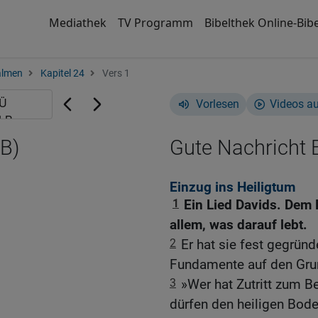
Mediathek
TV Programm
Bibelthek Online-Bibe
almen
Kapitel 24
Vers 1
Vorlesen
Videos a
B)
Gute Nachricht B
Einzug ins Heiligtum
1
Ein Lied Davids. Dem
allem, was darauf lebt.
2
Er hat sie fest gegrün
Fundamente auf den Gru
3
»Wer hat Zutritt zum
dürfen den heiligen Bode