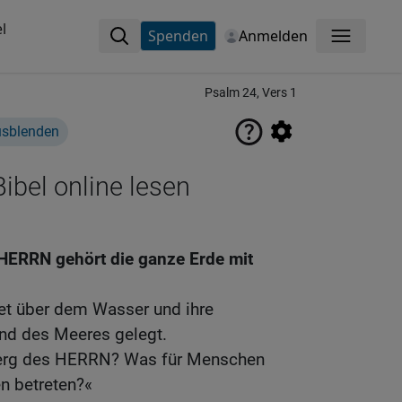
l
Spenden
Anmelden
Menü
Psalm 24, Vers 1
usblenden
ibel online lesen
 HERRN gehört die ganze Erde mit
det über dem Wasser und ihre
nd des Meeres gelegt.
 Berg des HERRN? Was für Menschen
n betreten?«