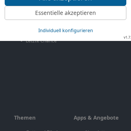
Mehr entdecken
Bibel TV
Exklusiv
Bibel TV Impuls
Genres
EchtJetzt
Alle Sendungen
MeinGottesdienst
Letzte Chance
Themen
Apps & Angebote