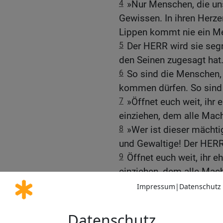
4
»Nur Menschen, die un
Gewissen. In ihren Herzen
Lippen kommt nie ein Me
5
Der HERR wird sie segn
den Seinen zugesagt hat
6
So sind die Menschen, 
kommen dürfen. So sin
7
»Öffnet euch weit, ihr 
einziehen, dem alle Mach
8
»Wer ist dieser mächti
und Gewaltige! Der HERR
9
Öffnet euch weit, ihr e
einziehen, dem alle Mach
10
»Wer ist dieser mächt
Himmel und Erde! Er ist 
Macht!«