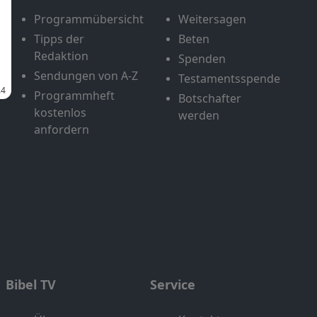
Programmübersicht
Weitersagen
Tipps der
Beten
Redaktion
Spenden
Sendungen von A-Z
Testamentsspende
Programmheft
Botschafter
kostenlos
werden
anfordern
Bibel TV
Service