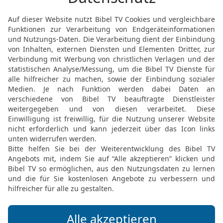
Gute Nachricht Bibel, durchgesehene N
Möchtest du uns Feedback geben?
Bewertung der Bibelthek
FEEDBACK SENDEN
Mediathek
Livestream