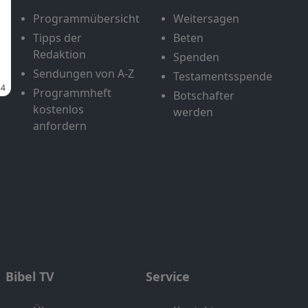
Programmübersicht
Weitersagen
Tipps der
Beten
Redaktion
Spenden
Sendungen von A-Z
Testamentsspende
Programmheft
Botschafter
kostenlos
werden
anfordern
Bibel TV
Service