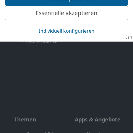
Mehr entdecken
Bibel TV
Exklusiv
Bibel TV Impuls
Genres
EchtJetzt
Alle Sendungen
MeinGottesdienst
Letzte Chance
Themen
Apps & Angebote