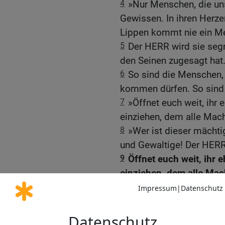
4
»Nur Menschen, die un
Gewissen. In ihren Herzen
Lippen kommt nie ein Me
5
Der HERR wird sie segn
den Seinen zugesagt hat
6
So sind die Menschen, 
kommen dürfen. So sin
7
»Öffnet euch weit, ihr 
einziehen, dem alle Mach
8
»Wer ist dieser mächti
und Gewaltige! Der HERR
9
Öffnet euch weit, ihr 
einziehen, dem alle Mac
10
»Wer ist dieser mächt
Himmel und Erde! Er ist 
Macht!«