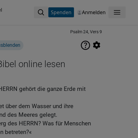
l
Spenden
Anmelden
Menü
Psalm 24, Vers 9
usblenden
ibel online lesen
HERRN gehört die ganze Erde mit
det über dem Wasser und ihre
nd des Meeres gelegt.
 Berg des HERRN? Was für Menschen
n betreten?«