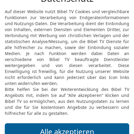
Gute Nachricht Bibel, durchgesehene N
Möchtest du uns Feedback geben?
Bewertung der Bibelthek
FEEDBACK SENDEN
Mediathek
Livestream