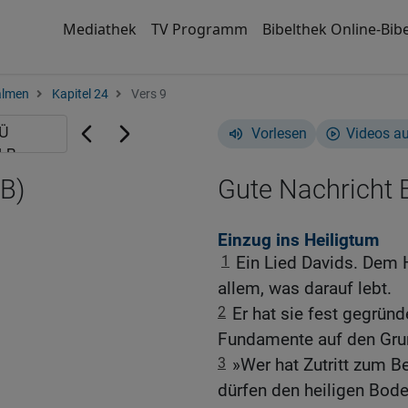
Mediathek
TV Programm
Bibelthek Online-Bibe
almen
Kapitel 24
Vers 9
Vorlesen
Videos a
B)
Gute Nachricht B
Einzug ins Heiligtum
1
Ein Lied Davids. Dem 
allem, was darauf lebt.
2
Er hat sie fest gegrün
Fundamente auf den Gru
3
»Wer hat Zutritt zum
dürfen den heiligen Bode