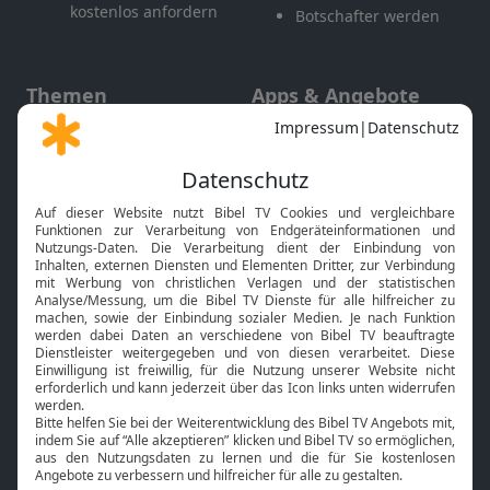
kostenlos anfordern
Botschafter werden
Themen
Apps & Angebote
Gott und Bibel erklärt
Newsletter
Feiertage
Mobile App
Interviews
Kids App
Neuigkeiten
Smart TV
HbbTV
Bibelthek Online-Bibel
Nächster Gottesdienst
Bibel TV
Service
Über uns
Kontakt
Jobs
TV-Empfang
Presse
FAQ