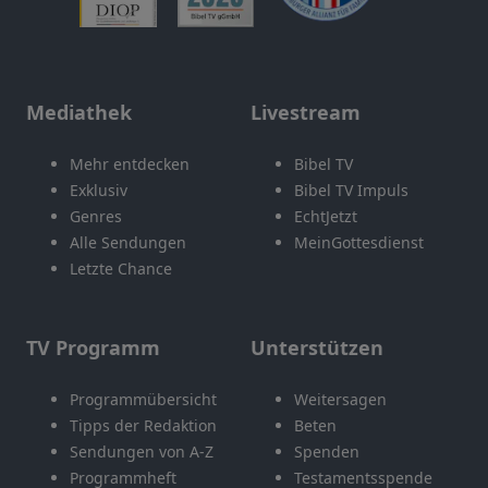
Mediathek
Livestream
Mehr entdecken
Bibel TV
Exklusiv
Bibel TV Impuls
Genres
EchtJetzt
Alle Sendungen
MeinGottesdienst
Letzte Chance
TV Programm
Unterstützen
Programmübersicht
Weitersagen
Tipps der Redaktion
Beten
Sendungen von A-Z
Spenden
Programmheft
Testamentsspende