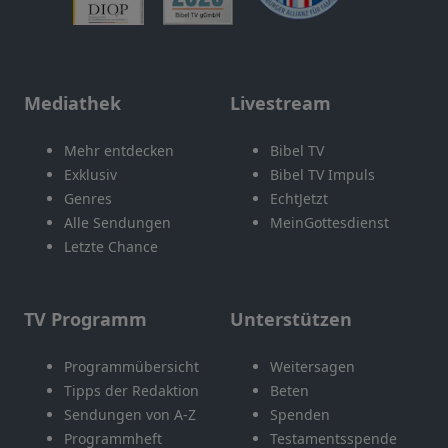
Mediathek
Livestream
Mehr entdecken
Bibel TV
Exklusiv
Bibel TV Impuls
Genres
EchtJetzt
Alle Sendungen
MeinGottesdienst
Letzte Chance
TV Programm
Unterstützen
Programmübersicht
Weitersagen
Tipps der Redaktion
Beten
Sendungen von A-Z
Spenden
Programmheft
Testamentsspende