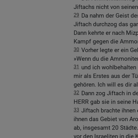
Jiftachs nicht von seine
29
Da nahm der Geist de
Jiftach durchzog das ga
Dann kehrte er nach Mizp
Kampf gegen die Ammoni
30
Vorher legte er ein 
»Wenn du die Ammoniter
31
und ich wohlbehalten 
mir als Erstes aus der 
gehören. Ich will es dir 
32
Dann zog Jiftach in 
HERR gab sie in seine H
33
Jiftach brachte ihnen
ihnen das Gebiet von Ar
ab, insgesamt 20 Städt
vor den Israeliten in die 