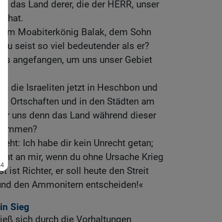
r das Land derer, die der HERR, unser
n hat.
l am Moabiterkönig Balak, dem Sohn
 du seist so viel bedeutender als er?
 uns angefangen, um uns unser Gebiet
n die Israeliten jetzt in Heschbon und
en Ortschaften und in den Städten am
ihr uns denn das Land während dieser
enommen?
ht: Ich habe dir kein Unrecht getan;
cht an mir, wenn du ohne Ursache Krieg
 ist Richter, er soll heute den Streit
 und den Ammonitern entscheiden!«
in Sieg
ieß sich durch die Vorhaltungen