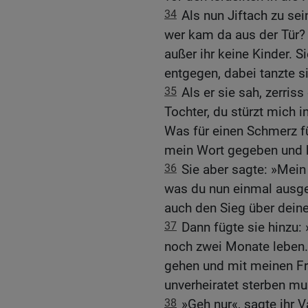
34
Als nun Jiftach zu s
wer kam da aus der Tür? S
außer ihr keine Kinder. 
entgegen, dabei tanzte s
35
Als er sie sah, zerris
Tochter, du stürzt mich i
Was für einen Schmerz f
mein Wort gegeben und 
36
Sie aber sagte: »Mein 
was du nun einmal ausge
auch den Sieg über dein
37
Dann fügte sie hinzu:
noch zwei Monate leben.
gehen und mit meinen Fr
unverheiratet sterben mu
38
»Geh nur«, sagte ihr V