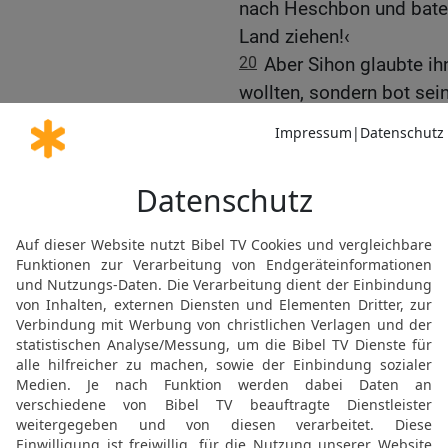
nach Heschbon und baten
Land ziehen!‹
20
Aber Sihon glaubte ih
wollten, sondern bot sei
Er sammelte seine Truppe
Israeliten an.
21-22
Der HERR aber, der 
Kriegsleute in die Hand d
Amoriter und nahmen ihr
Arnon bis zum Jabbok u
dort wohnten damals die
23
So hat sie nun also de
Volk aus ihrem Land vert
Land streitig machen?
24
Wenn dein Gott Kemosc
es für dein gutes Recht,