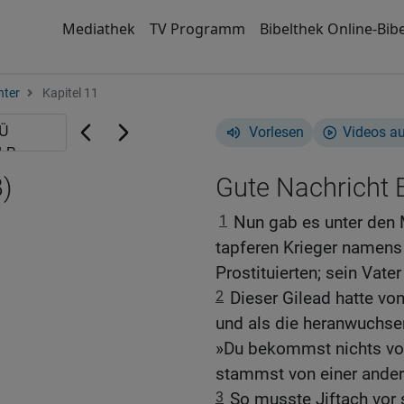
Mediathek
TV Programm
Bibelthek Online-Bibe
hter
Kapitel 11
Vorlesen
Videos a
)
Gute Nachricht B
1
Nun gab es unter den
tapferen Krieger namens 
Prostituierten; sein Vater
2
Dieser Gilead hatte vo
und als die heranwuchsen,
»Du bekommst nichts vo
stammst von einer ander
3
So musste Jiftach vor s