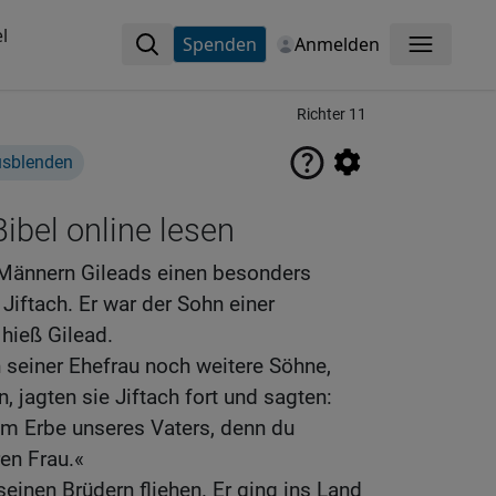
l
Spenden
Anmelden
Menü
Richter 11
usblenden
ibel online lesen
 Männern Gileads einen besonders
Jiftach. Er war der Sohn einer
 hieß Gilead.
n seiner Ehefrau noch weitere Söhne,
 jagten sie Jiftach fort und sagten:
m Erbe unseres Vaters, denn du
en Frau.«
einen Brüdern fliehen. Er ging ins Land