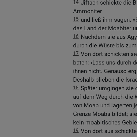
14
Jiftach schickte die 
Ammoniter
15
und ließ ihm sagen: »S
das Land der Moabiter 
16
Nachdem sie aus Ägy
durch die Wüste bis zu
17
Von dort schickten s
baten: ›Lass uns durch d
ihnen nicht. Genauso er
Deshalb blieben die Israe
18
Später umgingen sie 
auf dem Weg durch die W
von Moab und lagerten je
Grenze Moabs bildet; sie
kein moabitisches Gebie
19
Von dort aus schickt