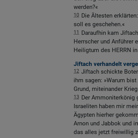
werden?«
10
Die Ältesten erklärte
soll es geschehen.«
11
Daraufhin kam Jiftach
Herrscher und Anführer ei
Heiligtum des HERRN in 
Jiftach verhandelt verg
12
Jiftach schickte Bot
ihm sagen: »Warum bist 
Grund, miteinander Krieg
13
Der Ammoniterkönig g
Israeliten haben mir me
Ägypten hierher gekomm
Arnon und Jabbok und im
das alles jetzt freiwillig 