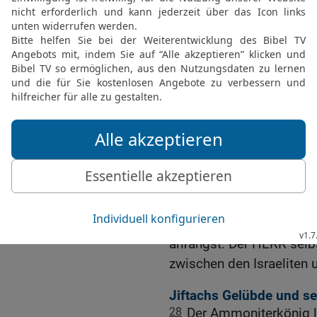
genauso beanspruchen wi
Gott, vor uns ausgetriebe
25
Nimm dir ein Beispie
Zippors. Oder meinst du,
Hat er jemals Krieg mit
streitig zu machen?
26
Seit 300 Jahren wohne
Aroër und den zugehörig
Arnonfluss. Warum habt 
langen Zeit nicht wegg
27
Was meine Person ange
aber du begehst ein Unre
anfängst. Der HERR selbst
zwischen den Israeliten
Jiftachs Gelübde und se
28
Der Ammoniterkönig l