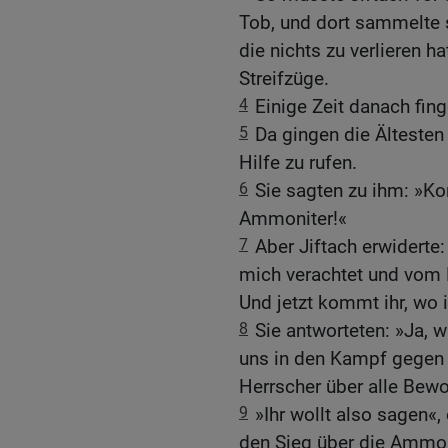
Tob, und dort sammelte 
die nichts zu verlieren h
Streifzüge.
4
Einige Zeit danach fin
5
Da gingen die Ältesten
Hilfe zu rufen.
6
Sie sagten zu ihm: »K
Ammoniter!«
7
Aber Jiftach erwiderte:
mich verachtet und vom 
Und jetzt kommt ihr, wo i
8
Sie antworteten: »Ja, 
uns in den Kampf gegen 
Herrscher über alle Bew
9
»Ihr wollt also sagen«
den Sieg über die Ammoni