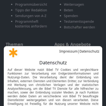
Programmübersicht
Weitersagen
Tipps der Redaktion
Beten
Sendungen von A-Z
Spenden
Programmheft
Testamentsspende
kostenlos anfordern
Botschafter werden
Themen
Apps & Angebote
Gott und Bibel erklärt
Newsletter
Feiertage
Mobile App
Interviews
Kids App
Neuigkeiten
Smart TV
HbbTV
Bibelthek Online-Bibel
Nächster Gottesdienst