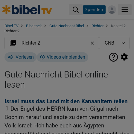
Spenden
Me
Bibel TV
Bibelthek
Gute Nachricht Bibel
Richter
Kapitel 2
Richter 2
Vorlesen
Videos einblenden
Gute Nachricht Bibel online
lesen
Israel muss das Land mit den Kanaanitern teilen
1
Der Engel des HERRN kam von Gilgal nach
Bochim herauf und sagte zu dem versammelten
Volk Israel: »Ich habe euch aus Ägypten
herausgeführt und euch in das Land gebracht, das