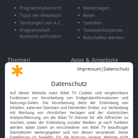
Programmübersicht
Weitersagen
Tipps der Redaktion
Beten
Sendungen von A-Z
Spenden
Programmheft
Testamentsspende
kostenlos anfordern
Botschafter werden
Themen
Apps & Angebote
Gott und Bibel erklärt
Newsletter
Feiertage
Mobile App
Interviews
Kids App
Neuigkeiten
Smart TV
HbbTV
Bibelthek Online-Bibel
Nächster Gottesdienst