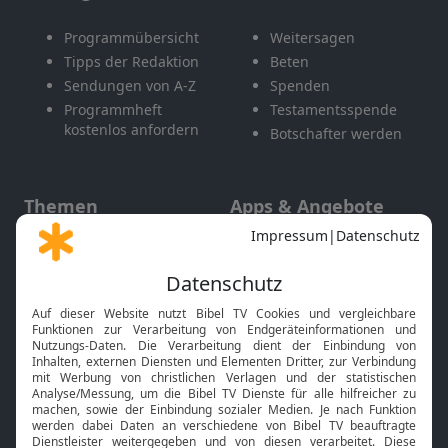
Programmübersicht
Weitersagen
Tipps der Redaktion
Beten
Sendungen von A-Z
Spenden
Programmheft
Testamentsspende
kostenlos anfordern
Botschafter werden
Themen
Apps & Angebote
Gott und Bibel erklärt
Newsletter
Feiertage
Mobile App
Interviews
Kids App
Neuigkeiten
Smart TV
HbbTV
Bibelthek Online-Bibel
Nächster Gottesdienst