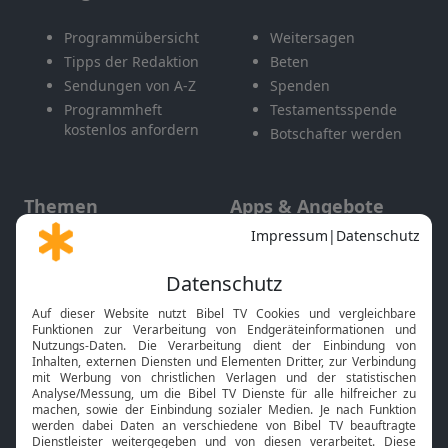
Programmübersicht
Weitersagen
Tipps der Redaktion
Beten
Sendungen von A-Z
Spenden
Programmheft
Testamentsspende
kostenlos anfordern
Botschafter werden
Themen
Apps & Angebote
Gott und Bibel erklärt
Newsletter
Feiertage
Mobile App
Interviews
Kids App
Neuigkeiten
Smart TV
HbbTV
Bibelthek Online-Bibel
Nächster Gottesdienst