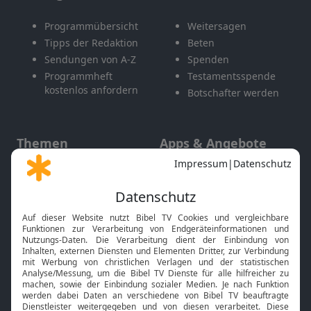
Programmübersicht
Weitersagen
Tipps der Redaktion
Beten
Sendungen von A-Z
Spenden
Programmheft
Testamentsspende
kostenlos anfordern
Botschafter werden
Themen
Apps & Angebote
Gott und Bibel erklärt
Newsletter
Feiertage
Mobile App
Interviews
Kids App
Neuigkeiten
Smart TV
HbbTV
Bibelthek Online-Bibel
Nächster Gottesdienst