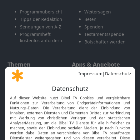
Programmübersicht
Weitersagen
Tipps der Redaktion
Beten
Sendungen von A-Z
Spenden
Programmheft
Testamentsspende
kostenlos anfordern
Botschafter werden
Themen
Apps & Angebote
Gott und Bibel erklärt
Newsletter
Feiertage
Mobile App
Interviews
Kids App
Neuigkeiten
Smart TV
HbbTV
Bibelthek Online-Bibel
Nächster Gottesdienst