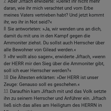
7
Aber Jiftach erwiderte: »Denkt ihr nicht mehr
daran, wie ihr mich verachtet und vom Erbe
meines Vaters vertrieben habt? Und jetzt kommt
ihr, wo ihr in Not seid?«
8
Sie antworteten: »Ja, wir wenden uns an dich,
damit du mit uns in den Kampf gegen die
Ammoniter ziehst. Du sollst auch Herrscher über
alle Bewohner von Gilead werden.«
9
»Ihr wollt also sagen«, erwiderte Jiftach, »wenn
der HERR mir den Sieg über die Ammoniter gibt,
soll ich euer Herrscher werden?«
10
Die Ältesten erklärten: »Der HERR ist unser
Zeuge: Genauso soll es geschehen.«
11
Daraufhin kam Jiftach mit und das Volk setzte
ihn zu seinem Herrscher und Anführer ein. Jiftach
ließ sich das alles am Heiligtum des HERRN in