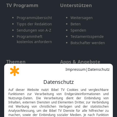
TV Programm
Unterstützen
Programmübersicht
Weitersagen
Tipps der Redaktion
Beten
Sendungen von A-Z
Spenden
Programmheft
Testamentsspende
kostenlos anfordern
Botschafter werden
Themen
Apps & Angebote
Gott und Bibel erklärt
Newsletter
Feiertage
Mobile App
Interviews
Kids App
Neuigkeiten
Smart TV
HbbTV
Bibelthek Online-Bibel
Nächster Gottesdienst