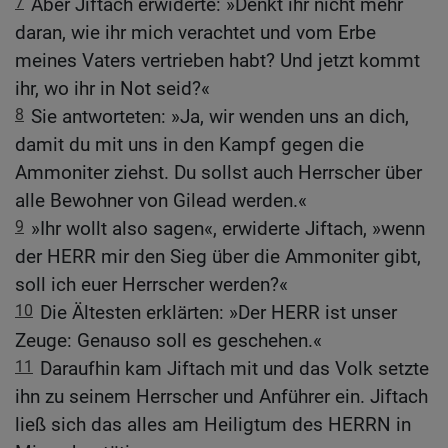
7
Aber Jiftach erwiderte: »Denkt ihr nicht mehr
daran, wie ihr mich verachtet und vom Erbe
meines Vaters vertrieben habt? Und jetzt kommt
ihr, wo ihr in Not seid?«
8
Sie antworteten: »Ja, wir wenden uns an dich,
damit du mit uns in den Kampf gegen die
Ammoniter ziehst. Du sollst auch Herrscher über
alle Bewohner von Gilead werden.«
9
»Ihr wollt also sagen«, erwiderte Jiftach, »wenn
der HERR mir den Sieg über die Ammoniter gibt,
soll ich euer Herrscher werden?«
10
Die Ältesten erklärten: »Der HERR ist unser
Zeuge: Genauso soll es geschehen.«
11
Daraufhin kam Jiftach mit und das Volk setzte
ihn zu seinem Herrscher und Anführer ein. Jiftach
ließ sich das alles am Heiligtum des HERRN in