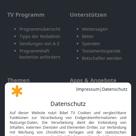
TV Programm
Unterstützen
Programmübersicht
Weitersagen
Tipps der Redaktion
Beten
Sendungen von A-Z
Spenden
Programmheft
Testamentsspende
kostenlos anfordern
Botschafter werden
Themen
Apps & Angebote
Gott und Bibel erklärt
Newsletter
Feiertage
Mobile App
Interviews
Kids App
Neuigkeiten
Smart TV
HbbTV
Bibelthek Online-Bibel