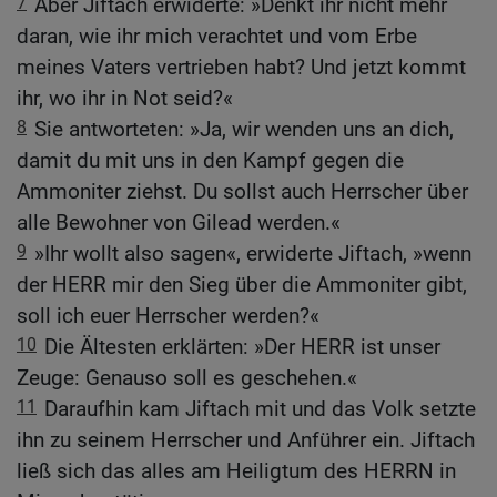
7
Aber Jiftach erwiderte: »Denkt ihr nicht mehr
daran, wie ihr mich verachtet und vom Erbe
meines Vaters vertrieben habt? Und jetzt kommt
ihr, wo ihr in Not seid?«
8
Sie antworteten: »Ja, wir wenden uns an dich,
damit du mit uns in den Kampf gegen die
Ammoniter ziehst. Du sollst auch Herrscher über
alle Bewohner von Gilead werden.«
9
»Ihr wollt also sagen«, erwiderte Jiftach, »wenn
der HERR mir den Sieg über die Ammoniter gibt,
soll ich euer Herrscher werden?«
10
Die Ältesten erklärten: »Der HERR ist unser
Zeuge: Genauso soll es geschehen.«
11
Daraufhin kam Jiftach mit und das Volk setzte
ihn zu seinem Herrscher und Anführer ein. Jiftach
ließ sich das alles am Heiligtum des HERRN in