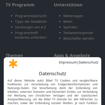
TV Programm
Unterstützen
Programmübersicht
Weitersagen
Tipps der Redaktion
Beten
Sendungen von A-Z
Spenden
Programmheft
Testamentsspende
kostenlos anfordern
Botschafter werden
Themen
Apps & Angebote
Gott und Bibel erklärt
Newsletter
Feiertage
Mobile App
Interviews
Kids App
Neuigkeiten
Smart TV
HbbTV
Bibelthek Online-Bibel
Nächster Gottesdienst