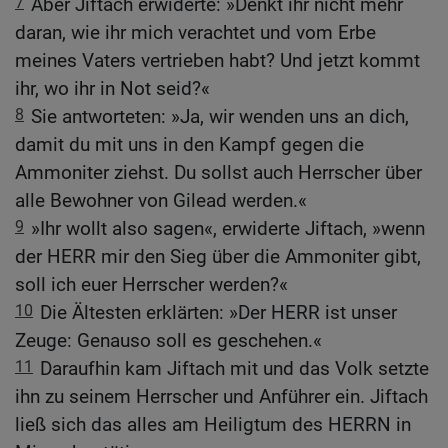
7
Aber Jiftach erwiderte: »Denkt ihr nicht mehr
daran, wie ihr mich verachtet und vom Erbe
meines Vaters vertrieben habt? Und jetzt kommt
ihr, wo ihr in Not seid?«
8
Sie antworteten: »Ja, wir wenden uns an dich,
damit du mit uns in den Kampf gegen die
Ammoniter ziehst. Du sollst auch Herrscher über
alle Bewohner von Gilead werden.«
9
»Ihr wollt also sagen«, erwiderte Jiftach, »wenn
der HERR mir den Sieg über die Ammoniter gibt,
soll ich euer Herrscher werden?«
10
Die Ältesten erklärten: »Der HERR ist unser
Zeuge: Genauso soll es geschehen.«
11
Daraufhin kam Jiftach mit und das Volk setzte
ihn zu seinem Herrscher und Anführer ein. Jiftach
ließ sich das alles am Heiligtum des HERRN in