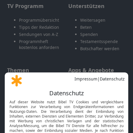
TV Programm
Unterstützen
Programmübersicht
Weitersagen
Tipps der Redaktion
Beten
Sendungen von A-Z
Spenden
Programmheft
Testamentsspende
kostenlos anfordern
Botschafter werden
Themen
Apps & Angebote
Gott und Bibel erklärt
Newsletter
Feiertage
Mobile App
Interviews
Kids App
Neuigkeiten
Smart TV
HbbTV
Bibelthek Online-Bibel
Nächster Gottesdienst