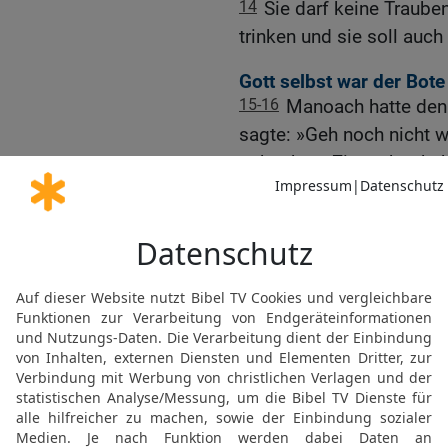
14
Sie darf keine Traub
trinken und sie soll auc
Gott selbst war der Bote
15-16
Manoach hatte den 
sagte: »Geh noch nicht w
gekochtes Ziegenböckche
»Auch wenn du mir noch s
essen. Aber wenn du wil
Brandopfer darbringen.«
17
Manoach fragte ihn: »
doch unseren Dank absta
eingetroffen ist.«
18
Aber der Engel des H
meinem Namen! Er ist vo
19
Da nahm Manoach das
Speiseopfer und verbran