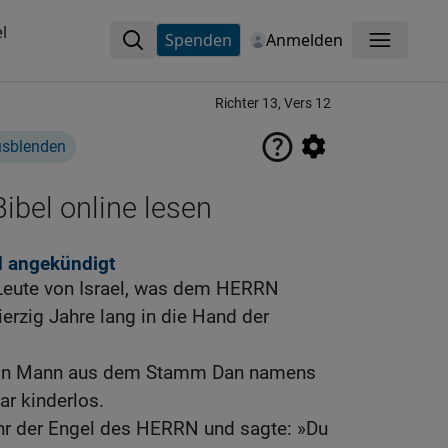
l
Spenden
Anmelden
Menü
Richter 13, Vers 12
usblenden
ibel online lesen
d angekündigt
Leute von Israel, was dem HERRN
vierzig Jahre lang in die Hand der
 ein Mann aus dem Stamm Dan namens
r kinderlos.
ihr der Engel des HERRN und sagte: »Du