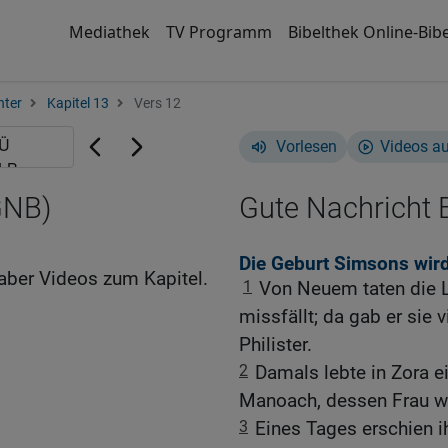
Mediathek
TV Programm
Bibelthek Online-Bibe
hter
Kapitel 13
Vers 12
Vorlesen
Videos a
GNB)
Gute Nachricht B
Die Geburt Simsons wir
aber Videos zum Kapitel.
1
Von Neuem taten die 
missfällt; da gab er sie 
Philister.
2
Damals lebte in Zora
Manoach, dessen Frau wa
3
Eines Tages erschien 