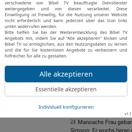
Opfer für den HERRN, de
standen dabei.
20
Und als die Flamme v
der Engel des HERRN in
und warfen sich zu Boden
21
Manoach wusste jetzt
gesprochen hatte. Er und
wieder.
22
Erschrocken sagte Ma
gesehen! Jetzt müssen w
23
Doch seine Frau erwi
wollte, hätte er unser O
das Speiseopfer, und uns
hätte er uns auch nicht
24
Manoachs Frau gebar
Simson. Er wuchs heran 