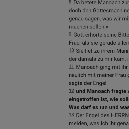
8
Da betete Manoach zum
doch den Gottesmann no
genau sagen, was wir mit
machen sollen.«
9
Gott erhörte seine Bit
Frau, als sie gerade alle
10
Sie lief zu ihrem Ma
der damals zu mir kam, i
11
Manoach ging mit ihr 
neulich mit meiner Frau 
sagte der Engel
12
und Manoach fragte 
eingetroffen ist, wie so
Was darf es tun und was
13
Der Engel des HERRN e
meiden, was ich ihr gena