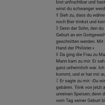
bist unfruchtbar und has
wirst du schwanger werd
4
Sieh zu, dass du währ
noch Bier trinkst und kei
5
Denn der Sohn, den du z
Geburt an ein Gottgeweih
geschnitten werden. Mit 
Hand der Philister.«
6
Da ging die Frau zu Ma
Mann kam zu mir. Er sah
ganz unheimlich war. Ich 
kommt, und er hat mir a
7
Er sagte zu mir: ›Du w
gebären. Trink von jetzt
unreinen Speisen; denn d
vom Tag seiner Geburt b