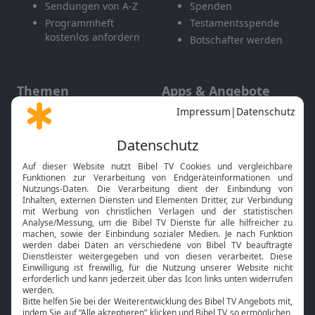
Sendungen von A-Z
Spenden
Programmheft
Testamentsspende
kostenlos anfordern
Botschafter werden
Themen
Apps & Angebote
Gott und Bibel erklärt
Newsletter
Feiertage
Mobile App
Interviews
Kids App
Neuigkeiten
Smart TV
HbbTV
Bibelthek Online-Bibel
Nächster Gottesdienst
Bibel TV
Service
Über uns
Kontakt