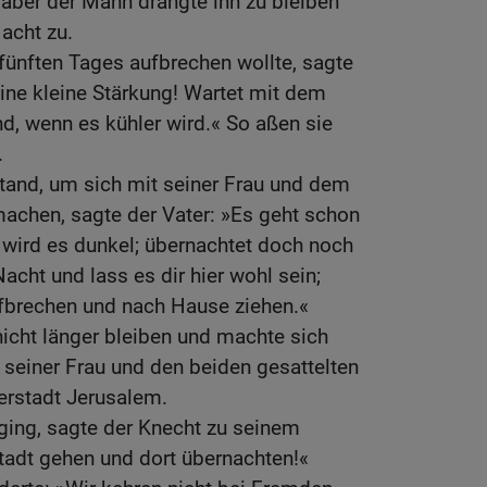
, aber der Mann drängte ihn zu bleiben
acht zu.
fünften Tages aufbrechen wollte, sagte
ine kleine Stärkung! Wartet mit dem
d, wenn es kühler wird.« So aßen sie
.
stand, um sich mit seiner Frau und dem
achen, sagte der Vater: »Es geht schon
 wird es dunkel; übernachtet doch noch
acht und lass es dir hier wohl sein;
ufbrechen und nach Hause ziehen.«
 nicht länger bleiben und machte sich
seiner Frau und den beiden gesattelten
terstadt Jerusalem.
ging, sagte der Knecht zu seinem
Stadt gehen und dort übernachten!«