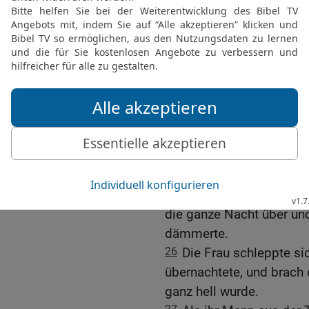
des Hauses auf: »Bring u
eingekehrt ist! Wir woll
23
Der alte Mann ging zu
Brüder, tut nicht so etw
ihr dürft ihm nicht diese
24
Ich bringe euch meine
dazu die Frau des Fremde
wollt. Aber an diesem Ma
vergreifen.«
25
Als die Männer keine 
Nebenfrau und führte sie
die ganze Nacht über und
dämmerte.
26
Die Frau schleppte si
übernachtete, und brach 
ganz hell wurde.