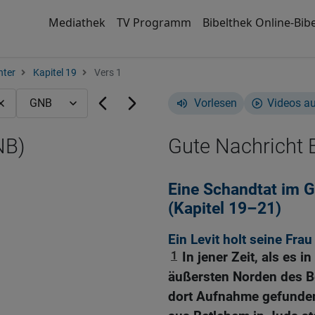
Mediathek
TV Programm
Bibelthek Online-Bibe
hter
Kapitel 19
Vers 1
Vorlesen
Videos a
NB)
Gute Nachricht B
Eine Schandtat im G
(Kapitel 19–21)
Ein Levit holt seine Fra
1
In jener Zeit, als es i
äußersten Norden des Be
dort Aufnahme gefunden 