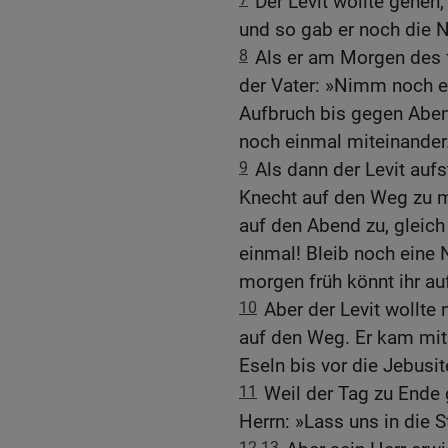
Der Levit wollte gehen
und so gab er noch die N
8
Als er am Morgen des 
der Vater: »Nimm noch e
Aufbruch bis gegen Aben
noch einmal miteinander
9
Als dann der Levit auf
Knecht auf den Weg zu m
auf den Abend zu, gleich
einmal! Bleib noch eine N
morgen früh könnt ihr a
10
Aber der Levit wollte
auf den Weg. Er kam mit 
Eseln bis vor die Jebusi
11
Weil der Tag zu Ende 
Herrn: »Lass uns in die 
12-13