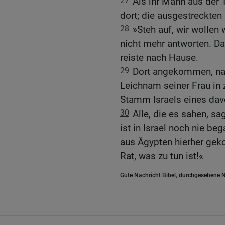
27
Als ihr Mann aus der T
dort; die ausgestreckten
28
»Steh auf, wir wollen w
nicht mehr antworten. Da
reiste nach Hause.
29
Dort angekommen, nah
Leichnam seiner Frau in
Stamm Israels eines dav
30
Alle, die es sahen, s
ist in Israel noch nie b
aus Ägypten hierher gek
Rat, was zu tun ist!«
Gute Nachricht Bibel, durchgesehene N