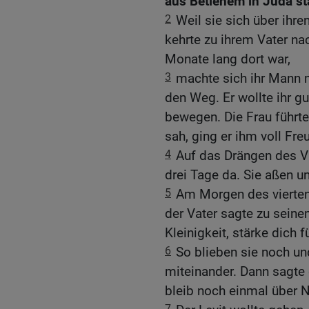
aus Betlehem in Juda s
2
Weil sie sich über ihre
kehrte zu ihrem Vater na
Monate lang dort war,
3
machte sich ihr Mann 
den Weg. Er wollte ihr g
bewegen. Die Frau führte 
sah, ging er ihm voll Fr
4
Auf das Drängen des Va
drei Tage da. Sie aßen u
5
Am Morgen des vierten
der Vater sagte zu sein
Kleinigkeit, stärke dich 
6
So blieben sie noch u
miteinander. Dann sagte 
bleib noch einmal über Na
7