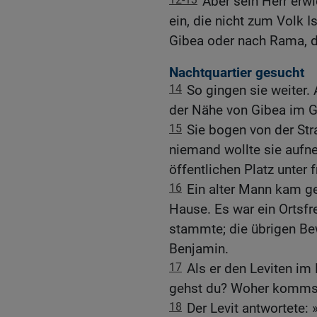
Aber sein Herr erwi
ein, die nicht zum Volk 
Gibea oder nach Rama, d
Nachtquartier gesucht
14
So gingen sie weiter. 
der Nähe von Gibea im 
15
Sie bogen von der Str
niemand wollte sie aufn
öffentlichen Platz unter
16
Ein alter Mann kam g
Hause. Es war ein Ortsf
stammte; die übrigen B
Benjamin.
17
Als er den Leviten im 
gehst du? Woher komms
18
Der Levit antwortete