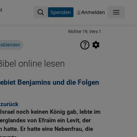
l
Spenden
Anmelden
Menü
Richter 19, Vers 1
usblenden
ibel online lesen
ebiet Benjamins und die Folgen
u zurück
n Israel noch keinen König gab, lebte im
rglandes von Efraïm ein Levit, der
hatte. Er hatte eine Nebenfrau, die