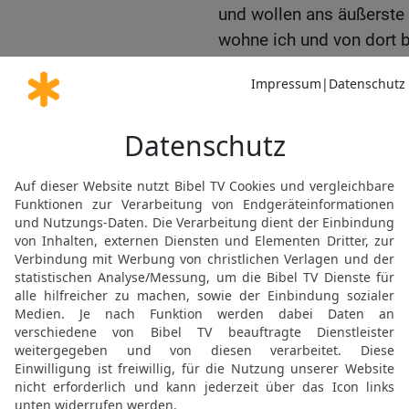
und wollen ans äußerste
wohne ich und von dort b
ich auf dem Heimweg. Ni
sein Haus aufnehmen wo
19
Dabei haben wir Stroh 
auch Brot und Wein für 
siehst, wir sind mit alle
20
Der Mann antwortete: 
euch sorgen! Auf diesem 
21
Er führte sie in sein 
wuschen sie die Füße un
Eine unerhörte Schandta
22
Während sie noch in a
plötzlich die Männer der
Leute, sie trommelten ge