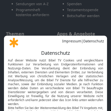
Sendungen von A-Z
Spenden
Programmheft
Testamentsspende
kostenlos anfordern
Botschafter werden
Themen
Apps & Angebote
Gott und Bibel erklärt
Newsletter
Feiertage
Mobile App
Interviews
Kids App
Neuigkeiten
Smart TV
HbbTV
Bibelthek Online-Bibel
Nächster Gottesdienst
Bibel TV
Service
Über uns
Kontakt