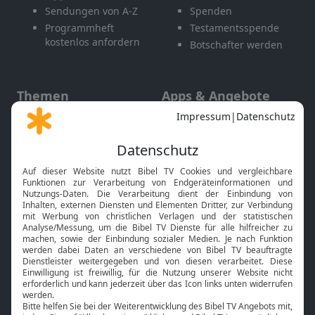
Sendungen von A-Z
Spenden
Programmheft
Testamentsspende
kostenlos anfordern
Botschafter werden
Themen
Apps & Angebote
Gott und Bibel erklärt
Newsletter
Feiertage
Mobile App
Interviews
Kids App
Neuigkeiten
Smart TV
HbbTV
Bibelthek Online-Bibel
Nächster Gottesdienst
Bibel TV
Service
Über uns
Kontakt