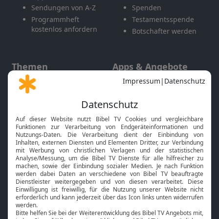
Sendungen von A-Z
Spenden
Programmheft
Testamentsspende
kostenlos anfordern
Botschafter werden
Themen
Apps & Angebote
Gott und Bibel erklärt
Newsletter
Feiertage
Mobile App
Interviews
Kids App
Neuigkeiten
Smart TV
HbbTV
Bibelthek Online-Bibel
Nächster Gottesdienst
Bibel TV
Service
Über uns
Kontakt